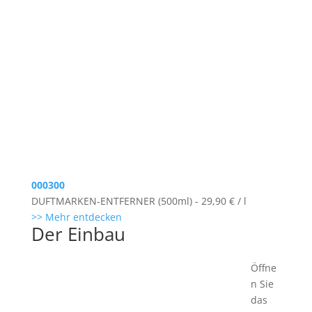
000300
DUFTMARKEN-ENTFERNER (500ml) - 29,90 € / l
>> Mehr entdecken
Der Einbau
Öffne
n Sie
das