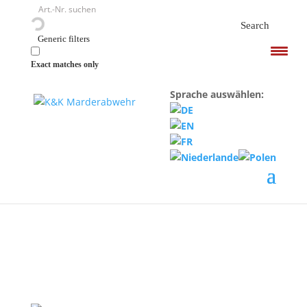
<
Search
Generic filters
Exact matches only
Sprache auswählen:
Start
/
zz-marken
/
Marderschutz bei Opel
/ Mobile
Marderabwehr