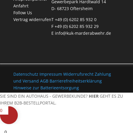
Gewerbepark Hardtwald 14
Anfahrt
D- 68723 Oftersheim
Follow Us
Vertrag widerrufen
T +49 (0) 6202 85 932 0
F +49 (0) 6202 85 932 29
E
info@kuk-marderabwehr.de
Datenschutz
Impressum
Widerrufsrecht
Zahlung
und Versand
AGB
Barrierefreiheitserklärung
Hinweise zur Batterieentsorgung
SIE SIND EIN AUTOHAUS - GEWERBEKUNDE?
HIER
GEHT ES ZU
IHREM B2B-BESTELLPORTAL.
0
0