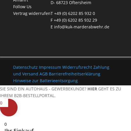
D- 68723 Oftersheim
Follow Us
Vertrag widerrufen
T +49 (0) 6202 85 932 0
F +49 (0) 6202 85 932 29
E
info@kuk-marderabwehr.de
Datenschutz
Impressum
Widerrufsrecht
Zahlung
und Versand
AGB
Barrierefreiheitserklärung
Hinweise zur Batterieentsorgung
SIE SIND EIN AUTOHAUS - GEWERBEKUNDE?
HIER
GEHT ES ZU
IHREM B2B-BESTELLPORTAL.
0
0
Ihr Einkauf