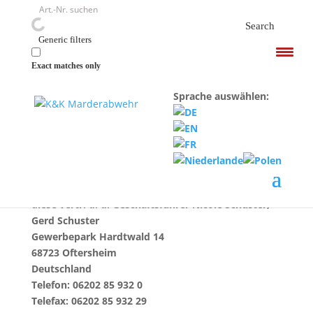
<
Search
Generic filters
Exact matches only
Sprache auswählen:
Impressum
Gesetzliche Anbieterkennung:
K&K Handelsgesellschaft mbH
diese vertr. d. d. Geschäftsführer Nicole Schuster,
Gerd Schuster
Gewerbepark Hardtwald 14
68723 Oftersheim
Deutschland
Telefon: 06202 85 932 0
Telefax: 06202 85 932 29