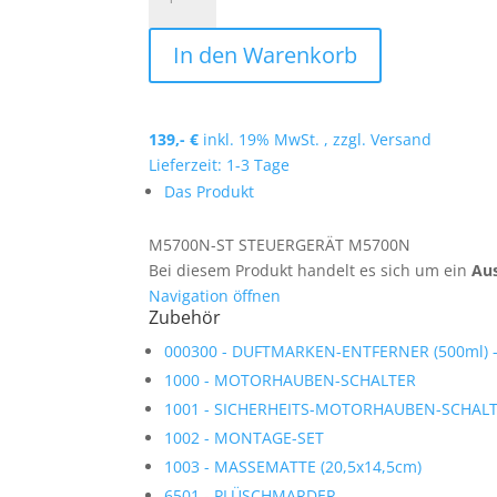
ST
Menge
In den Warenkorb
139,-
€
inkl. 19% MwSt. , zzgl.
Versand
Lieferzeit: 1-3 Tage
Das Produkt
M5700N-ST
STEUERGERÄT M5700N
Bei diesem Produkt handelt es sich um ein
Aus
Navigation öffnen
Zubehör
000300 -
DUFTMARKEN-ENTFERNER (500ml) - 2
1000 -
MOTORHAUBEN-SCHALTER
1001 -
SICHERHEITS-MOTORHAUBEN-SCHAL
1002 -
MONTAGE-SET
1003 -
MASSEMATTE (20,5x14,5cm)
6501 -
PLÜSCHMARDER