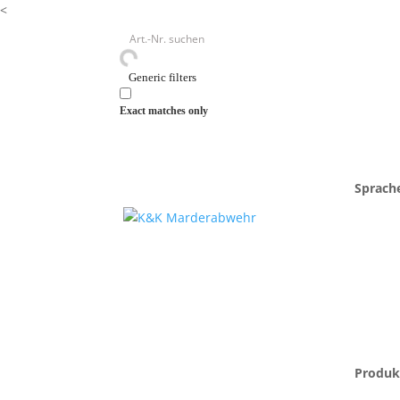
<
Generic filters
Exact matches only
Start
/
Zubehör
/ M5700N-ST
Sprach
Produk