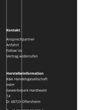
Kontakt
Ansprechpartner
Anfahrt
Follow Us
Vertrag widerrufen
Herstellerinformation
K&K Handelsgesellschaft
mbH
Gewerbepark Hardtwald
14
D- 68723 Oftersheim