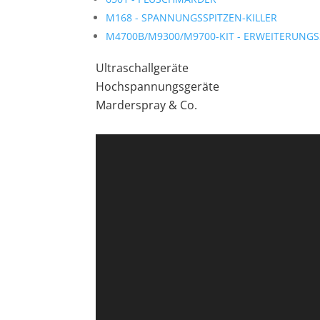
M168 -
SPANNUNGSSPITZEN-KILLER
M4700B/M9300/M9700-KIT -
ERWEITERUNGS
Ultraschallgeräte
Hochspannungsgeräte
Marderspray & Co.