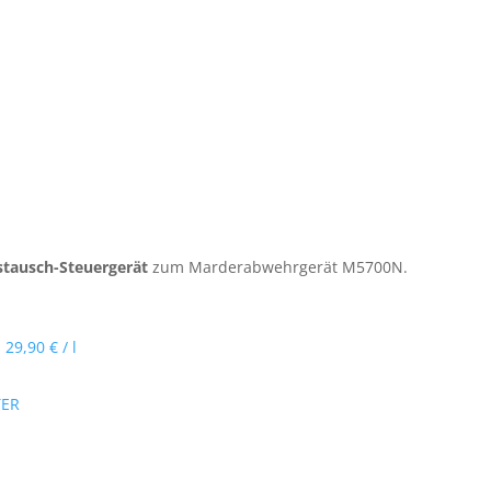
tausch-Steuergerät
zum Marderabwehrgerät M5700N.
9,90 € / l
TER