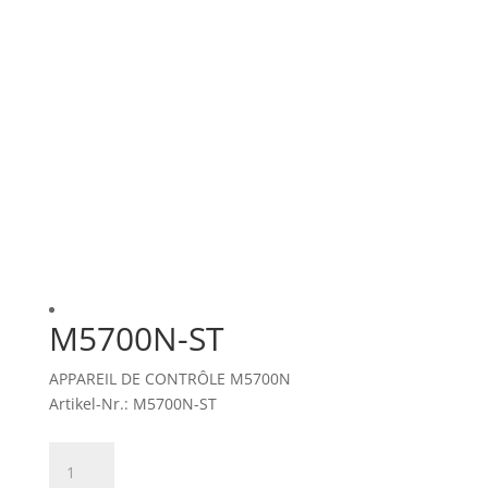
M5700N-ST
APPAREIL DE CONTRÔLE M5700N
Artikel-Nr.: M5700N-ST
quantité
de