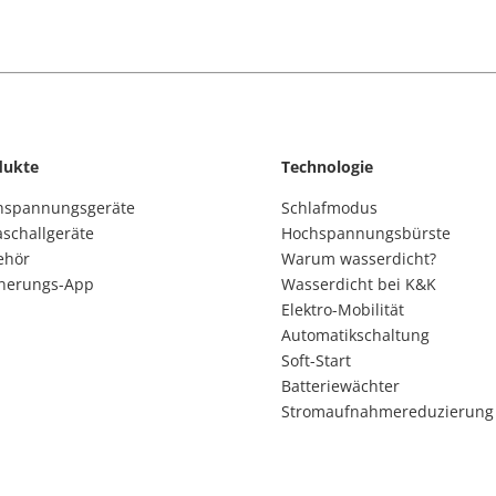
dukte
Technologie
hspannungsgeräte
Schlafmodus
aschallgeräte
Hochspannungsbürste
ehör
Warum wasserdicht?
nnerungs-App
Wasserdicht bei K&K
Elektro-Mobilität
Automatikschaltung
Soft-Start
Batteriewächter
Stromaufnahmereduzierung