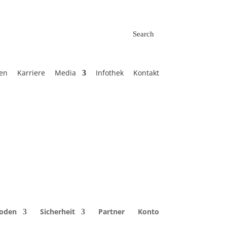
Search
en
Karriere
Media
Infothek
Kontakt
aten wir Sie über Nachfolgerprodukte und
ellstmöglich darum kümmern. Alternativ
hoden
Sicherheit
Partner
Konto