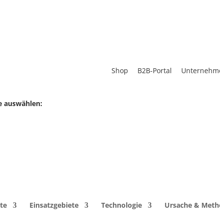
Shop
B2B-Portal
Unternehm
e auswählen:
nen gesuchte Produkt, ist leider nicht mehr aufrufbar. Gerne ber
ere Fragen zur Verfügung.
rem Anliegen und Ihren Kontaktdaten – wir werden uns dann schn
r.
te
Einsatzgebiete
Technologie
Ursache & Met