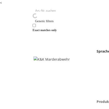
<
Generic filters
Exact matches only
Sprach
Entschuldigen Sie,
der von Ihnen gesuchte Inhalt oder das von Ih
stehen Ihnen selbstverständlich auch für weit
Per Telefon:
+49 6202 85 932-0
Per E-Mail:
info@kuk-marderabwehr.de
Senden Sie uns einfach eine Nachricht mit Ih
nutzen Sie das untenstehende Kontaktformula
Produk