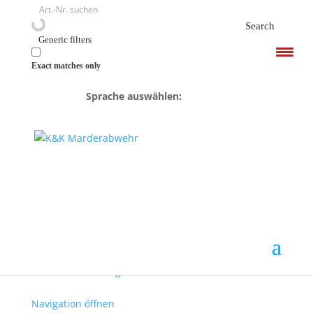
<
Search
Generic filters
Exact matches only
Sprache auswählen:
Start
/ Product Hochspannung / 250-300VDC
Hochspannungsgeräte
Ultraschallgeräte
Marderspray & Co.
Zubehör
Ersatzteile
250-300VDC
Mehr lesen
...weniger lesen.
Navigation öffnen