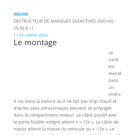
000300
DESTRUCTEUR DE MARQUES OLFACTIVES (500 ml) -
25,90 € / l
>> En savoir plus
Le montage
Le
socle
est
monté
dans
un
endro
it sec dans la voiture où il ne fait pas trop chaud et
d’où les sons ultrasoniques peuvent se propager
dans le compartiment moteur. Le câble positif avec
le porte-fusible intégré atteint « + 12V ». Le câble de
masse atteint la masse du véhicule ou « -12V ». Le