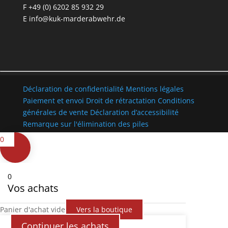
F +49 (0) 6202 85 932 29
E
info@kuk-marderabwehr.de
Déclaration de confidentialité
Mentions légales
Paiement et envoi
Droit de rétractation
Conditions
générales de vente
Déclaration d’accessibilité
Remarque sur l'élimination des piles
0
0
Vos achats
Panier d'achat vide
Vers la boutique
Continuer les achats