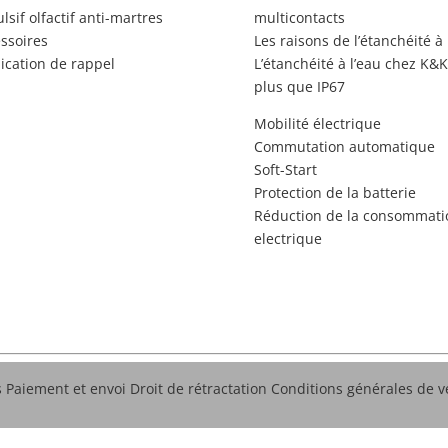
lsif olfactif anti-martres
multicontacts
ssoires
Les raisons de l’étanchéité à 
ication de rappel
L’étanchéité à l’eau chez K&K
plus que IP67
Mobilité électrique
Commutation automatique
Soft-Start
Protection de la batterie
Réduction de la consommati
electrique
s
Paiement et envoi
Droit de rétractation
Conditions générales de v