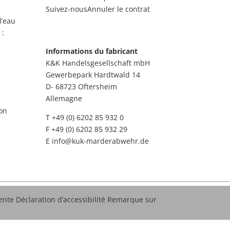
Suivez-nous
Annuler le contrat
l’eau
 :
Informations du fabricant
K&K Handelsgesellschaft mbH
Gewerbepark Hardtwald 14
D- 68723 Oftersheim
Allemagne
on
T +49 (0) 6202 85 932 0
F +49 (0) 6202 85 932 29
E
info@kuk-marderabwehr.de
ente
Déclaration d’accessibilité
Remarque sur