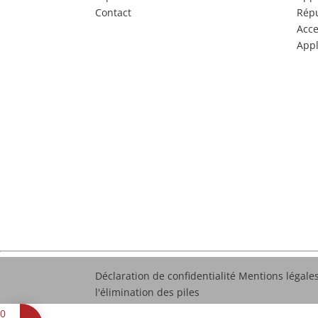
Contact
Répu
Acce
Appl
Déclaration de confidentialité
Mentions légale
l'élimination des piles
0