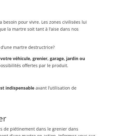
 a besoin pour vivre. Les zones civilisées lui
ue la martre soit tant à l’aise dans nos
e d’une martre destructrice?
votre véhicule, grenier, garage, jardin ou
ossibilités offertes par le produit.
st indispensable
avant l’utilisation de
er
rs de piétinement dans le grenier dans
lement d’une martre en action. Informez-vous sur