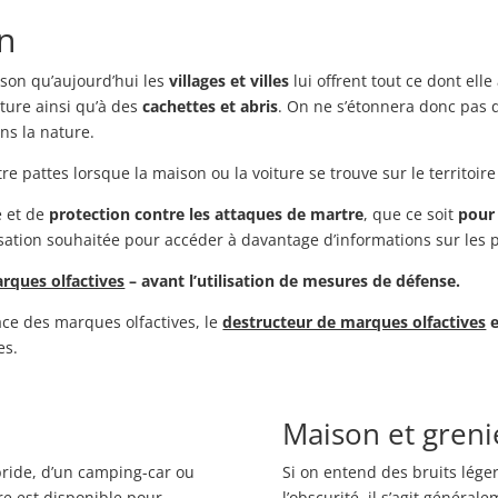
n
aison qu’aujourd’hui les
villages et villes
lui offrent tout ce dont elle
ture ainsi qu’à des
cachettes et abris
. On ne s’étonnera donc pas q
ans la nature.
e pattes lorsque la maison ou la voiture se trouve sur le territoir
e et de
protection contre les attaques de martre
, que ce soit
pour 
ilisation souhaitée pour accéder à davantage d’informations sur les p
rques olfactives
– avant l’utilisation de mesures de défense.
cace des marques olfactives, le
destructeur de marques olfactives
e
es.
Maison et greni
ybride, d’un camping-car ou
Si on entend des bruits lége
e est disponible pour
l’obscurité, il s’agit généra