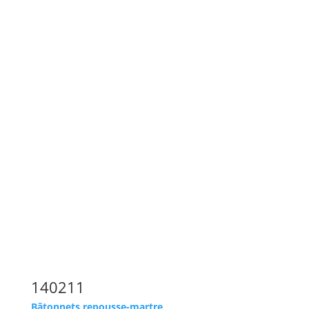
140211
Bâtonnets repousse-martre