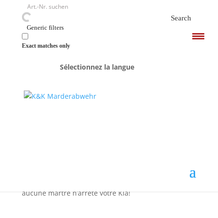
<
Search
Generic filters
Exact matches only
Sélectionnez la langue
Accueil
/ K&K chez Kia
K&K chez Kia
Kia – le mouvement qui inspire. Pour que vous n’ayez
pas de mauvaises surprises sous forme de
dommages causéspar des martres sur votre Kia et
que vous restiez mobile,
découvrez ici les produits
répulsifs pour martre K&K
. Vous pouvez contacter
votre concessionnaire Kia local ou vous informer en
ligne via les liens produits ci-dessous. Pour que plus
aucune martre n’arrête votre Kia!