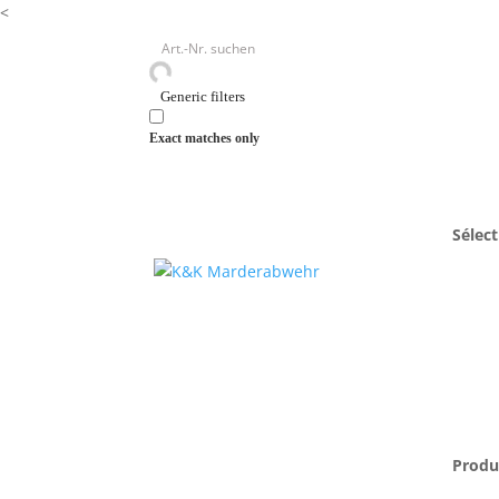
<
Generic filters
Exact matches only
Accueil
/
Appareils à ultrasons
/ M8000
Sélect
Produ